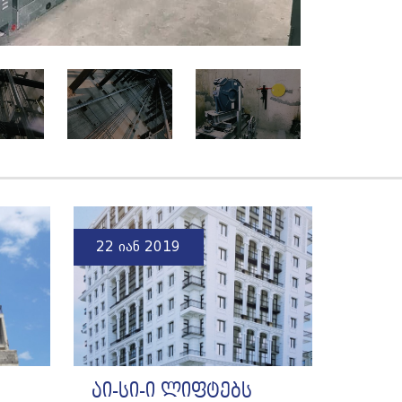
22 იან 2019
აი-სი-ი ლიფტებს